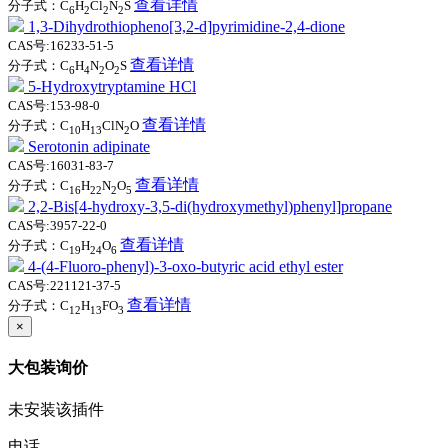
查看详情
分子式：C
H
Cl
N
S
6
2
2
2
1,3-Dihydrothiopheno[3,2-d]pyrimidine-2,4-dione
CAS号:16233-51-5
查看详情
分子式：C
H
N
O
S
6
4
2
2
5-Hydroxytryptamine HCl
CAS号:153-98-0
查看详情
分子式：C
H
ClN
O
10
13
2
Serotonin adipinate
CAS号:16031-83-7
查看详情
分子式：C
H
N
O
16
22
2
5
2,2-Bis[4-hydroxy-3,5-di(hydroxymethyl)phenyl]propane
CAS号:3957-22-0
查看详情
分子式：C
H
O
19
24
6
4-(4-Fluoro-phenyl)-3-oxo-butyric acid ethyl ester
CAS号:221121-37-5
查看详情
分子式：C
H
FO
12
13
3
×
大包装询价
未安装该插件
电话