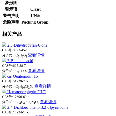
象形图
警示语
Class:
警告声明
UN#:
危险声明
Packing Group:
相关产品
2,3-Dihydropyran-6-one
CAS号:3393-45-1
查看详情
分子式：C
H
O
5
6
2
3-Butenoic acid
CAS号:625-38-7
查看详情
分子式：C
H
O
4
6
2
cis-Quaternium-15
CAS号:51229-78-8
查看详情
分子式：C
H
Cl
N
9
16
2
4
Hematoporphyrin 2HCl
CAS号:17696-69-4
查看详情
分子式：C
H
Cl
N
O
34
40
2
4
6
2,4-Dichloro-thieno[3,2-d]pyrimidine
CAS号:16234-14-3