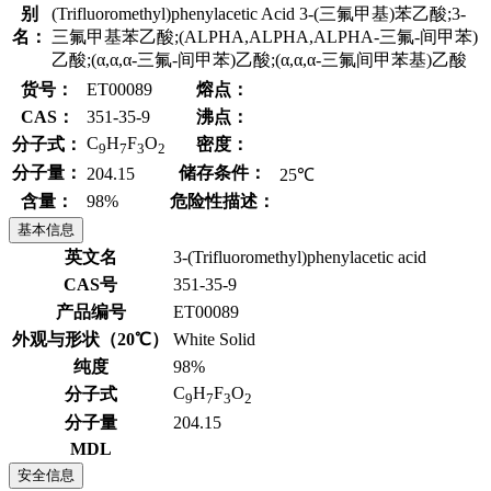
别
(Trifluoromethyl)phenylacetic Acid 3-(三氟甲基)苯乙酸;3-
名：
三氟甲基苯乙酸;(ALPHA,ALPHA,ALPHA-三氟-间甲苯)
乙酸;(α,α,α-三氟-间甲苯)乙酸;(α,α,α-三氟间甲苯基)乙酸
货号：
ET00089
熔点：
CAS：
351-35-9
沸点：
C
H
F
O
分子式：
密度：
9
7
3
2
分子量：
储存条件：
204.15
25℃
含量：
98%
危险性描述：
基本信息
英文名
3-(Trifluoromethyl)phenylacetic acid
CAS号
351-35-9
产品编号
ET00089
外观与形状（20℃）
White Solid
纯度
98%
C
H
F
O
分子式
9
7
3
2
分子量
204.15
MDL
安全信息