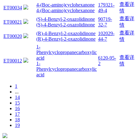
查看详
4-(Boc-amino)cyclohexanone
179321-
ET00034
4-(Boc-amino)cyclohexanone
49-4
情
查看详
(S)-4-Benzyl-2-oxazolidinone
90719-
ET00021
(S)-4-Benzyl-2-oxazolidinone
32-7
情
查看详
(R)-4-Benzyl-2-oxazolidinone
102029-
ET00020
(R)-4-Benzyl-2-oxazolidinone
44-7
情
1-
Phenylcyclopropanecarboxylic
查看详
acid
6120-95-
ET00012
1-
2
情
Phenylcyclopropanecarboxylic
acid
1
...
14
15
16
17
18
19