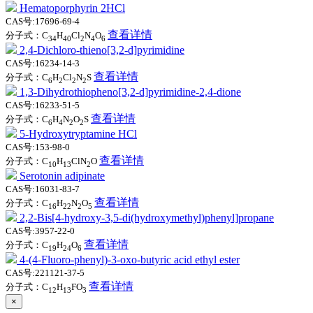
Hematoporphyrin 2HCl
CAS号:17696-69-4
查看详情
分子式：C
H
Cl
N
O
34
40
2
4
6
2,4-Dichloro-thieno[3,2-d]pyrimidine
CAS号:16234-14-3
查看详情
分子式：C
H
Cl
N
S
6
2
2
2
1,3-Dihydrothiopheno[3,2-d]pyrimidine-2,4-dione
CAS号:16233-51-5
查看详情
分子式：C
H
N
O
S
6
4
2
2
5-Hydroxytryptamine HCl
CAS号:153-98-0
查看详情
分子式：C
H
ClN
O
10
13
2
Serotonin adipinate
CAS号:16031-83-7
查看详情
分子式：C
H
N
O
16
22
2
5
2,2-Bis[4-hydroxy-3,5-di(hydroxymethyl)phenyl]propane
CAS号:3957-22-0
查看详情
分子式：C
H
O
19
24
6
4-(4-Fluoro-phenyl)-3-oxo-butyric acid ethyl ester
CAS号:221121-37-5
查看详情
分子式：C
H
FO
12
13
3
×