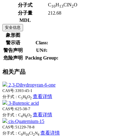
C
H
ClN
O
分子式
10
13
2
分子量
212.68
MDL
安全信息
象形图
警示语
Class:
警告声明
UN#:
危险声明
Packing Group:
相关产品
2,3-Dihydropyran-6-one
CAS号:3393-45-1
查看详情
分子式：C
H
O
5
6
2
3-Butenoic acid
CAS号:625-38-7
查看详情
分子式：C
H
O
4
6
2
cis-Quaternium-15
CAS号:51229-78-8
查看详情
分子式：C
H
Cl
N
9
16
2
4