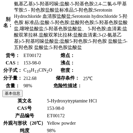
氨基乙基)-5-羟基吲哚;盐酸-5-羟基色胺;2,4-二氯-6-甲基
苄胺;5 - 羟色胺盐酸盐标准品;5-羟色胺;Serotonin
Hydrochloride 血清胺盐酸盐;Serotonin hydrochloride 5-羟
别
色胺 标准品;盐酸-5-羟色胺;盐酸羟色胺;5-羟基色胺盐酸
名：
盐,噻唑盐酸盐;5-羟基色胺盐酸盐、 5-羟色胺;血清素;盐
酸双苯拉林.盐酸双苯比拉林;盐酸血清素;3-(2-氨基乙
基)-5-羟基吲哚盐酸盐;盐酸5-羟色胺;5-羟色胺 盐酸盐;5-
五羟色胺 盐酸盐;5-羟色胺盐酸盐
货号：
ET00172
熔点：
CAS：
153-98-0
沸点：
C
H
ClN
O
分子式：
密度：
10
13
2
分子量：
储存条件：
212.68
25℃
含量：
98%
危险性描述：
基本信息
英文名
5-Hydroxytryptamine HCl
CAS号
153-98-0
产品编号
ET00172
外观与形状（20℃）
Yellow powder
纯度
98%